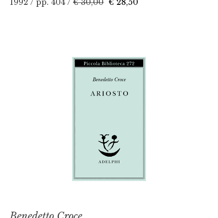
1992 / pp. 404 /
€ 30,00
€ 28,50
Benedetto Croce