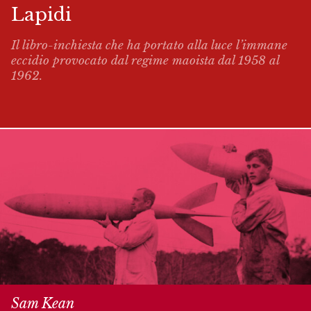
Lapidi
Il libro-inchiesta che ha portato alla luce l’immane
eccidio provocato dal regime maoista dal 1958 al
1962.
Sam Kean