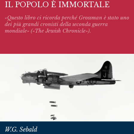
IL POPOLO È IMMORTALE
«Questo libro ci ricorda perché Grossman è stato uno
dei più grandi cronisti della seconda guerra
mondiale» («The Jewish Chronicle»).
W.G. Sebald