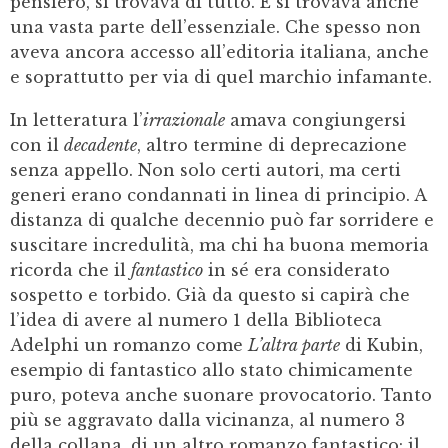
pensiero, si trovava di tutto. E si trovava anche
una vasta parte dell’essenziale. Che spesso non
aveva ancora accesso all’editoria italiana, anche
e soprattutto per via di quel marchio infamante.
In letteratura l’
irrazionale
amava congiungersi
con il
decadente
, altro termine di deprecazione
senza appello. Non solo certi autori, ma certi
generi erano condannati in linea di principio. A
distanza di qualche decennio può far sorridere e
suscitare incredulità, ma chi ha buona memoria
ricorda che il
fantastico
in sé era considerato
sospetto e torbido. Già da questo si capirà che
l’idea di avere al numero 1 della Biblioteca
Adelphi un romanzo come
L’altra parte
di Kubin,
esempio di fantastico allo stato chimicamente
puro, poteva anche suonare provocatorio. Tanto
più se aggravato dalla vicinanza, al numero 3
della collana, di un altro romanzo fantastico: il