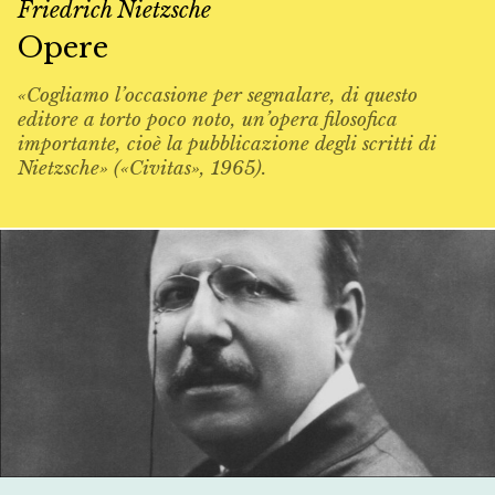
Friedrich Nietzsche
Opere
«Cogliamo l’occasione per segnalare, di questo
editore a torto poco noto, un’opera filosofica
importante, cioè la pubblicazione degli scritti di
Nietzsche» («Civitas», 1965).