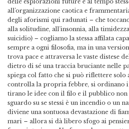
delle esplorazioni future e al tempo stess
all’organizzazione caotica e frammentari
degli aforismi qui radunati – che toccano 
alla solitudine, all’insonnia, alla timidezza
suicidio) – cogliamo la stessa affilata capa
sempre a ogni filosofia, ma in una versio
trova pace e attraversa le vaste distese d
dietro di sé una traccia bruciante nelle pa
spiega col fatto che si può riflettere sol
controlla la propria febbre, si ordinano 
tirano le idee con il filo e il pubblico non
sguardo su se stessi è un incendio o un n
diviene una sontuosa devastazione di fia
mari – allora si dà libero sfogo ai pensie