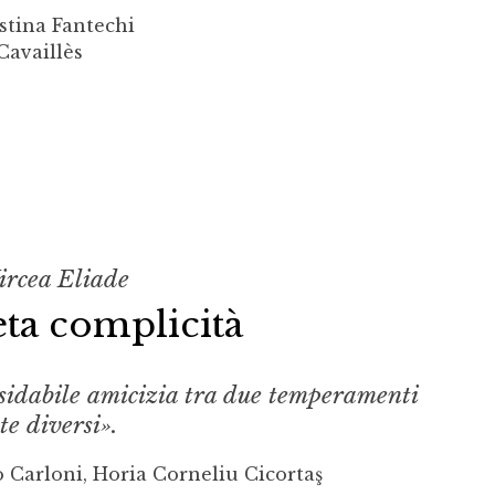
stina Fantechi
Cavaillès
ircea Eliade
ta complicità
ssidabile amicizia tra due temperamenti
e diver­si».
 Carloni, Horia Corneliu Cicortaş