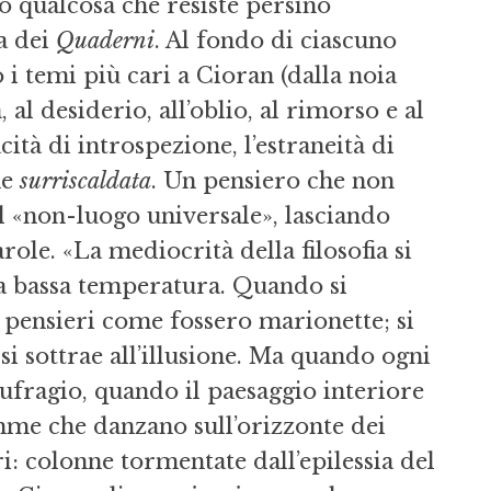
o qualcosa che resiste persino
a dei
Quaderni
. Al fondo di ciascuno
i temi più cari a Cioran (dalla noia
, al desiderio, all’oblio, al rimorso e al
cità di introspezione, l’estraneità di
ne
surriscaldata
. Un pensiero che non
el «non-luogo universale», lasciando
role. «La mediocrità della filosofia si
o a bassa temperatura. Quando si
i pensieri come fossero marionette; si
 si sottrae all’illusione. Ma quando ogni
aufragio, quando il paesaggio interiore
mme che danzano sull’orizzonte dei
ri: colonne tormentate dall’epilessia del