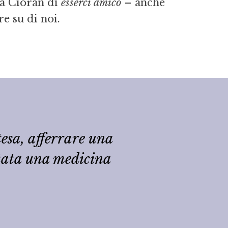
 a Cioran di
esserci amico
– anche
e su di noi.
esa, afferrare una
rtata una medicina