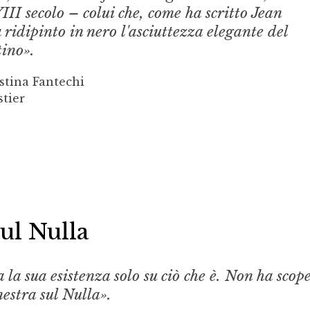
III secolo – colui che, come ha scritto Jean
ridipinto in nero l'asciuttezza elegante del
tino».
stina Fantechi
stier
sul Nulla
a la sua esistenza solo su ciò che
è
. Non ha scop
inestra sul Nulla».