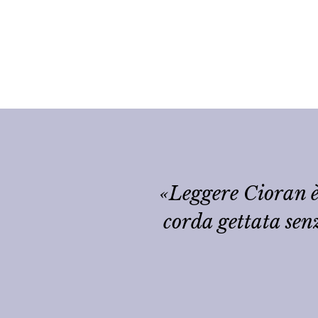
«Leggere Cioran è
corda gettata sen