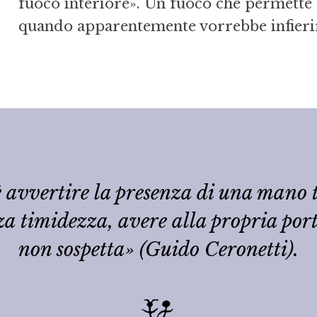
fuoco interiore». Un fuoco che permette
quando apparentemente vorrebbe infierir
 avvertire la presenza di una mano t
za timidezza, avere alla propria po
non sospetta» (Guido Ceronetti).