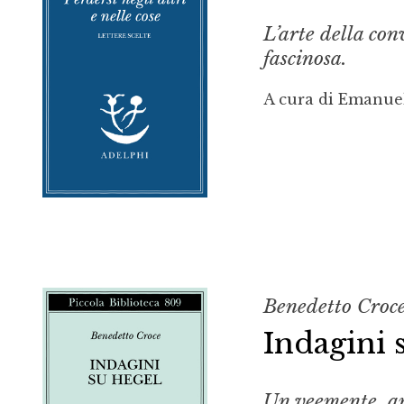
L’arte della con
fascinosa.
A cura di Emanue
Benedetto Croc
Indagini 
Un veemente, am