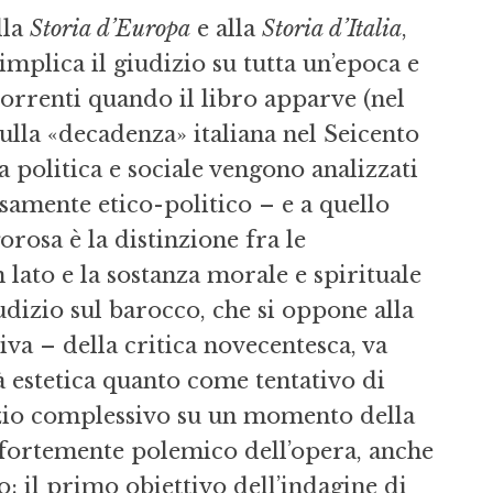
lla
Storia d’Europa
e alla
Storia d’Italia
,
implica il giudizio su tutta un’epoca e
correnti quando il libro apparve (nel
ulla «decadenza» italiana nel Seicento
a politica e sociale vengono analizzati
osamente etico-politico – e a quello
rosa è la distinzione fra le
 lato e la sostanza morale e spirituale
giudizio sul barocco, che si oppone alla
va – della critica novecentesca, va
à estetica quanto come tentativo di
dizio complessivo su un momento della
o fortemente polemico dell’opera, anche
: il primo obiettivo dell’indagine di