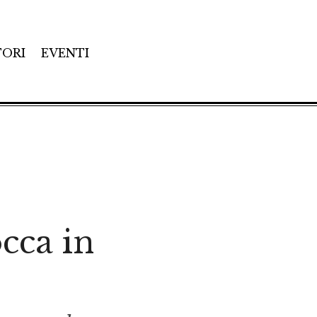
TORI
EVENTI
occa in