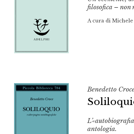
filosofica – no
A cura di Michele
Benedetto Croc
Soliloqu
L’«autobiografia
antologia.