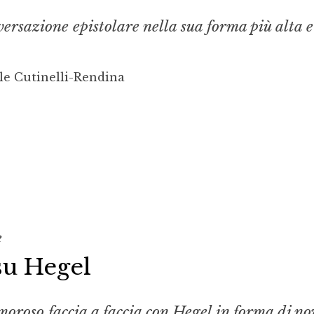
versazione epistolare nella sua forma più alta e
le Cutinelli-Rendina
e
su Hegel
oroso faccia a faccia con Hegel in forma di no