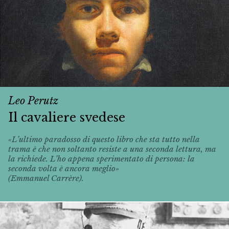
Leo Perutz
Il cavaliere svedese
«L’ultimo paradosso di questo libro che sta tutto nella
trama è che non soltanto resiste a una seconda lettura, ma
la richiede. L’ho appena sperimentato di persona: la
seconda volta è ancora meglio»
(Emmanuel Carrère).