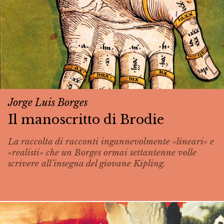
Jorge Luis Borges
Il manoscritto di Brodie
La raccolta di racconti ingannevolmente «lineari» e
«realisti» che un Borges ormai settantenne volle
scrivere all’insegna del giovane Kipling.