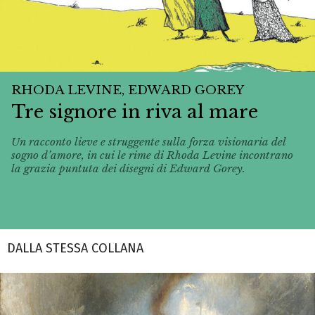
RHODA LEVINE, EDWARD GOREY
Tre signore in riva al mare
Un racconto lieve e struggente sulla forza visionaria del
sogno d’amore, in cui le rime di Rhoda Levine incontrano
la grazia puntuta dei disegni di Edward Gorey.
DALLA STESSA COLLANA