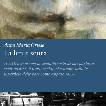
Anna Maria Ortese
La lente scura
«La Ortese aveva la seconda vista di cui parlano
certi mistici, il terzo occhio che nuota sotto la
superficie delle cose come appaiono...».