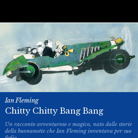
Ian Fleming
Chitty­ Chitty ­Bang ­Bang
Un racconto avventuroso e magico, nato dalle storie
della buonanotte che Ian Fleming inventava per suo
figlio.