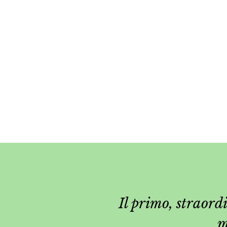
Il primo, straord
m