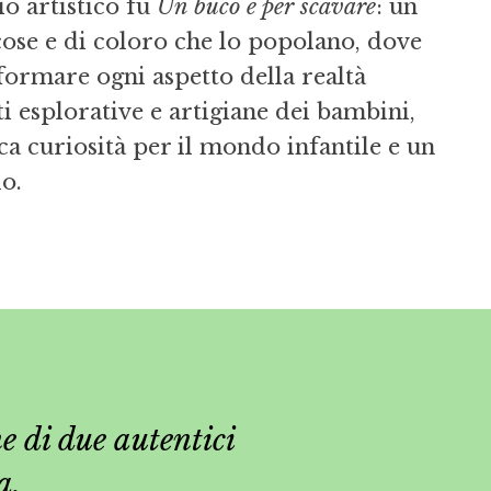
io artistico fu
Un buco è per scavare
: un
cose e di coloro che lo popolano, dove
sformare ogni aspetto della realtà
ti esplorative e artigiane dei bambini,
ca curiosità per il mondo infantile e un
do.
e di due autentici
a.