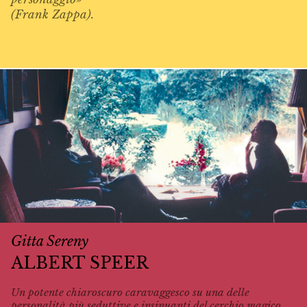
(Frank Zappa).
Gitta Sereny
ALBERT SPEER
Un potente chiaroscuro caravaggesco su una delle
personalità più seduttive e insinuanti del cerchio magico