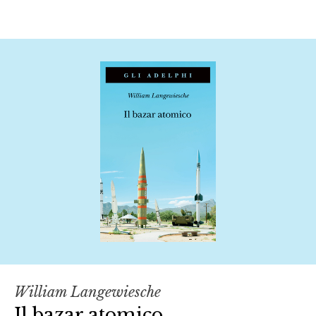
William Langewiesche
Il bazar atomico