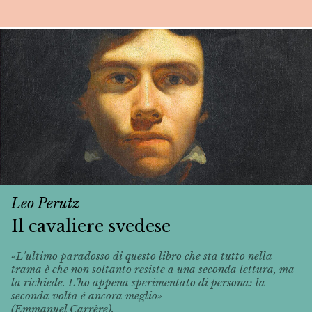
Leo Perutz
Il cavaliere svedese
«L’ultimo paradosso di questo libro che sta tutto nella
trama è che non soltanto resiste a una seconda lettura, ma
la richiede. L’ho appena sperimentato di persona: la
seconda volta è ancora meglio»
(Emmanuel Carrère).