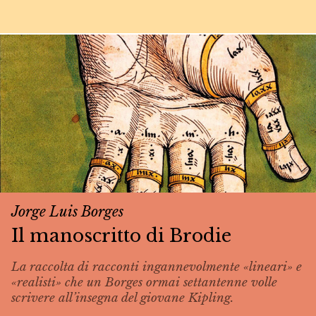
Jorge Luis Borges
Il manoscritto di Brodie
La raccolta di racconti ingannevolmente «lineari» e
«realisti» che un Borges ormai settantenne volle
scrivere all’insegna del giovane Kipling.