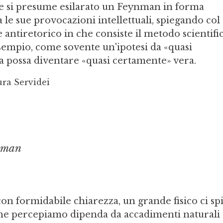
e si presume esilarato un Feyn­man in forma
 le sue provocazioni intellettuali, spiegando col
 antiretorico in che consiste il metodo scientifi­
empio, come sovente un'ipo­te­si da «quasi
a possa diventare «quasi certamente» vera.
ra Servidei
nman
con formidabile chiarezza, un grande fisico ci sp
che percepiamo dipenda da accadimenti naturali