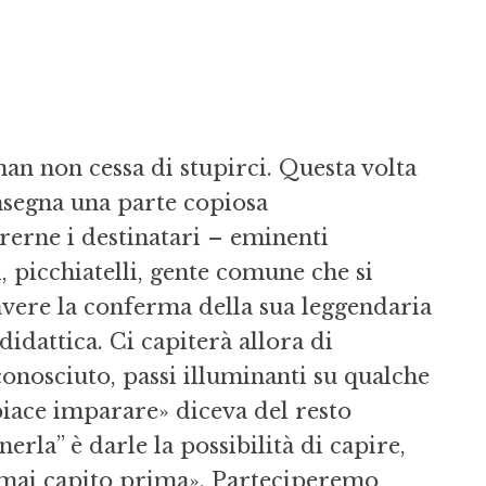
an non cessa di stupirci. Questa volta
consegna una parte copiosa
rrerne i destinatari – eminenti
, picchiatelli, gente comune che si
 avere la conferma della sua leggendaria
didattica. Ci capiterà allora di
conosciuto, passi illuminanti su qualche
piace imparare» diceva del resto
rla” è darle la possibilità di capire,
 mai capito prima». Parteciperemo