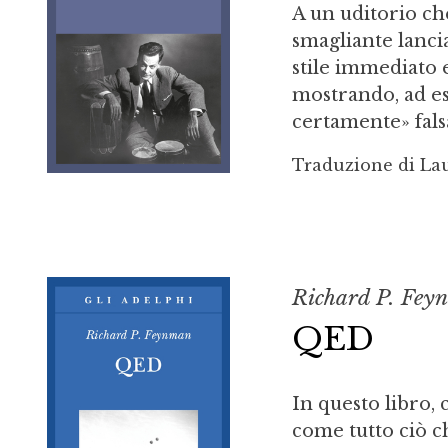
A un uditorio ch
smagliante lancia
stile immediato e
mostrando, ad es
certamente» fals
Traduzione di Lau
Richard P. Fey
QED
In questo libro, 
come tutto ciò 