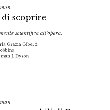
nman
e di scoprire
ente scientifica all’opera.
ia Grazia Giberti
Robbins
eman J. Dyson
nman