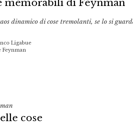
te memorabili di Feynman
aos dinamico di cose tremolanti, se lo si guard
anco Ligabue
le Feynman
nman
delle cose