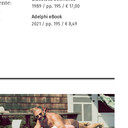
ente:
1989 / pp. 195 /
€ 17,00
i
Adelphi eBook
a
2021 / pp. 195 /
€ 8,49