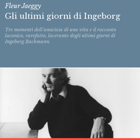
Fleur Jaeggy
Gli ultimi giorni di Ingeborg
Tre momenti dell’amicizia di una vita e il racconto
laconico, rarefatto, lacerante degli ultimi giorni di
Ingeborg Bachmann.