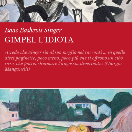
Isaac Bashevis Singer
GIMPEL L’IDIOTA
«Credo che Singer sia al suo meglio nei racconti ... in quelle
dieci paginette, poco meno, poco più che ti offrono un cibo
raro, che potrei chiamare l’angoscia divertente» (Giorgio
Manganelli).