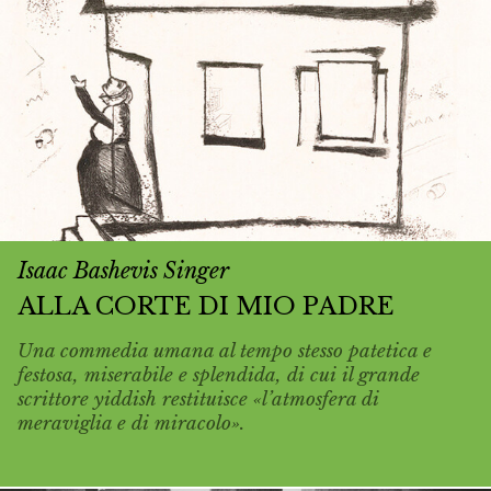
Isaac Bashevis Singer
ALLA CORTE DI MIO PADRE
Una commedia umana al tempo stesso patetica e
festosa, miserabile e splendida, di cui il grande
scrittore yiddish restituisce «l’atmosfera di
meraviglia e di miracolo».