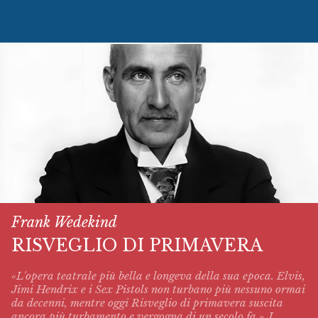
Frank Wedekind
RISVEGLIO DI PRIMAVERA
«L'opera teatrale più bella e longeva della sua epoca. Elvis,
Jimi Hendrix e i Sex Pistols non turbano più nessuno ormai
da decenni, mentre oggi
Risveglio di primavera
suscita
ancora più turbamento e vergogna di un secolo fa.» J.