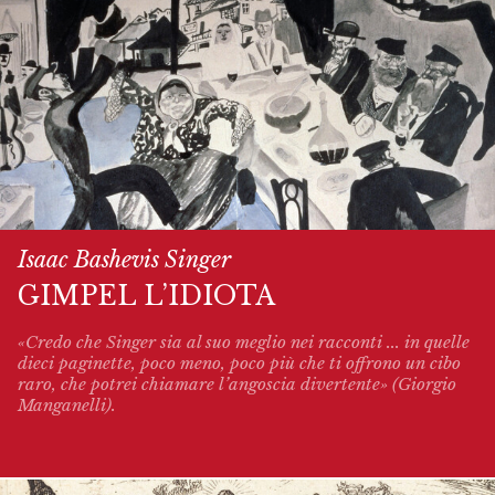
Isaac Bashevis Singer
GIMPEL L’IDIOTA
«Credo che Singer sia al suo meglio nei racconti ... in quelle
dieci paginette, poco meno, poco più che ti offrono un cibo
raro, che potrei chiamare l’angoscia divertente» (Giorgio
Manganelli).