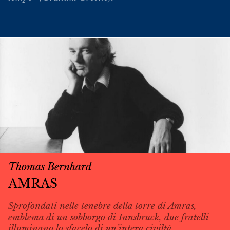
Thomas Bernhard
AMRAS
Sprofondati nelle tenebre della torre di Amras,
emblema di un sobborgo di Innsbruck, due fratelli
illuminano lo sfacelo di un’intera civiltà.