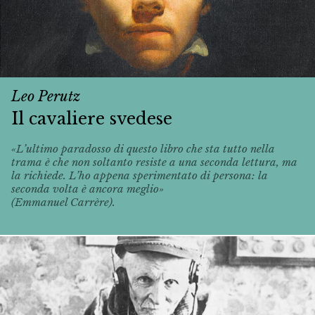
Leo Perutz
Il cavaliere svedese
«L’ultimo paradosso di questo libro che sta tutto nella
trama è che non soltanto resiste a una seconda lettura, ma
la richiede. L’ho appena sperimentato di persona: la
seconda volta è ancora meglio»
(Emmanuel Carrère).