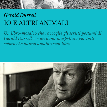
Gerald Durrell
IO E ALTRI ANIMALI
Un libro-mosaico che raccoglie gli scritti postumi di
Gerald Durrell – e un dono inaspettato per tutti
coloro che hanno amato i suoi libri.