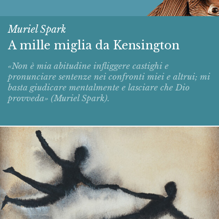
Muriel Spark
A mille miglia da Kensington
«Non è mia abitudine infliggere castighi e
pronunciare sentenze nei confronti miei e altrui; mi
basta giudicare mentalmente e lasciare che Dio
provveda» (Muriel Spark).