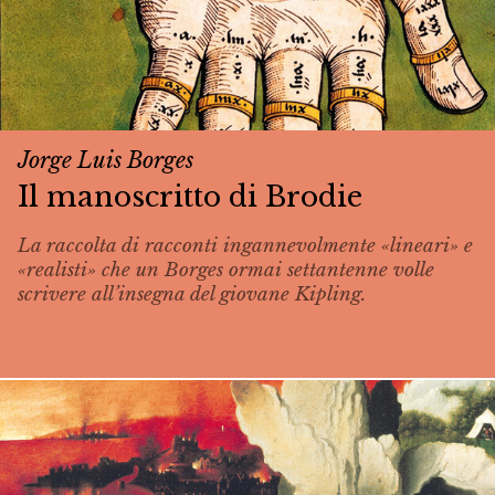
Jorge Luis Borges
Il manoscritto di Brodie
La raccolta di racconti ingannevolmente «lineari» e
«realisti» che un Borges ormai settantenne volle
scrivere all’insegna del giovane Kipling.