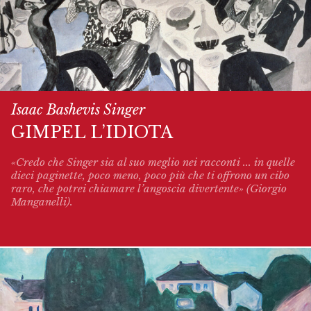
Isaac Bashevis Singer
GIMPEL L’IDIOTA
«Credo che Singer sia al suo meglio nei racconti ... in quelle
dieci paginette, poco meno, poco più che ti offrono un cibo
raro, che potrei chiamare l’angoscia divertente» (Giorgio
Manganelli).