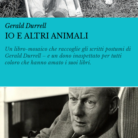
Gerald Durrell
IO E ALTRI ANIMALI
Un libro-mosaico che raccoglie gli scritti postumi di
Gerald Durrell – e un dono inaspettato per tutti
coloro che hanno amato i suoi libri.