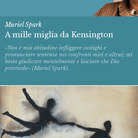
Muriel Spark
A mille miglia da Kensington
«Non è mia abitudine infliggere castighi e
pronunciare sentenze nei confronti miei e altrui; mi
basta giudicare mentalmente e lasciare che Dio
provveda» (Muriel Spark).