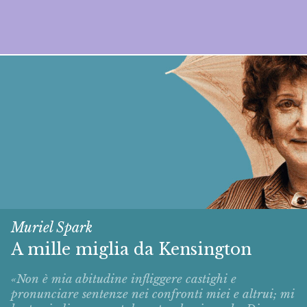
Muriel Spark
A mille miglia da Kensington
«Non è mia abitudine infliggere castighi e
pronunciare sentenze nei confronti miei e altrui; mi