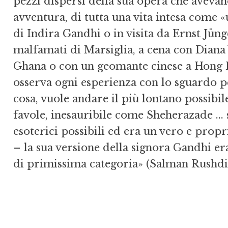
pezzi dispersi della sua opera che avevan
avventura, di tutta una vita intesa come «
di Indira Gandhi o in visita da Ernst Jünge
malfamati di Marsiglia, a cena con Dian
Ghana o con un geomante cinese a Hong K
osserva ogni esperienza con lo sguardo pe
cosa, vuole andare il più lontano possibi
favole, inesauribile come Sheherazade ... 
esoterici possibili ed era un vero e prop
– la sua versione della signora Gandhi er
di primissima categoria» (Salman Rushdi