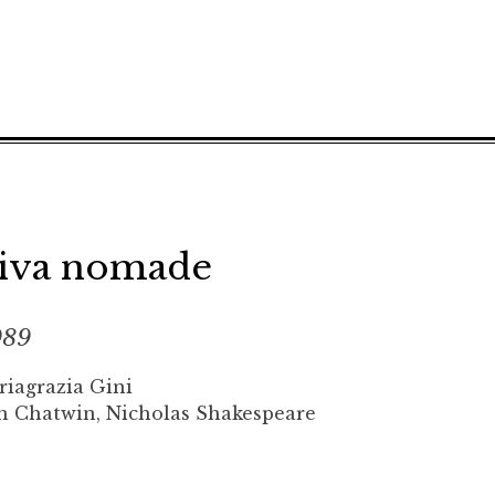
ativa nomade
989
riagrazia Gini
th Chatwin, Nicholas Shakespeare