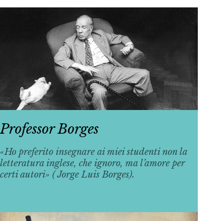
Professor Borges
«Ho preferito insegnare ai miei studenti non la
letteratura inglese, che ignoro, ma l’amore per
certi autori» ( Jorge Luis Borges).