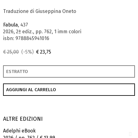
Traduzione di Giuseppina Oneto
Fabula
, 437
2026, 2ª ediz., pp. 762, 1 imm colori
isbn: 9788845941016
€ 25,00
(-5%)
€ 23,75
ESTRATTO
AGGIUNGI AL CARRELLO
ALTRE EDIZIONI
Adelphi eBook
2026 / pp. 762 /
€ 13,99