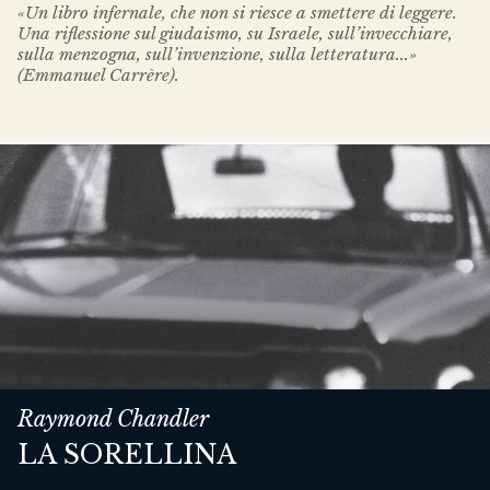
«Un libro infernale, che non si riesce a smettere di leggere.
Una riflessione sul giudaismo, su Israele, sull’invecchiare,
sulla menzogna, sull’invenzione, sulla letteratura...»
(Emmanuel Carrère).
Raymond Chandler
LA SORELLINA