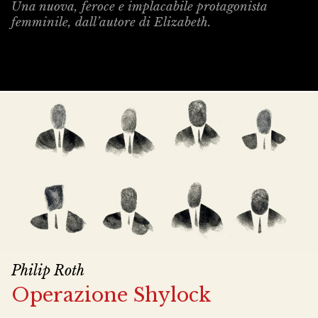
Una nuova, feroce e implacabile protagonista
femminile, dall’autore di Elizabeth.
Philip Roth
Operazione Shylock