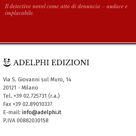
Il detective novel come atto di denuncia – audace e
implacabile.
Via S. Giovanni sul Muro, 14
20121 - Milano
Tel. +39 02.725731 (r.a.)
Fax +39 02.89010337
E-mail:
info@adelphi.it
P.IVA 00882030158