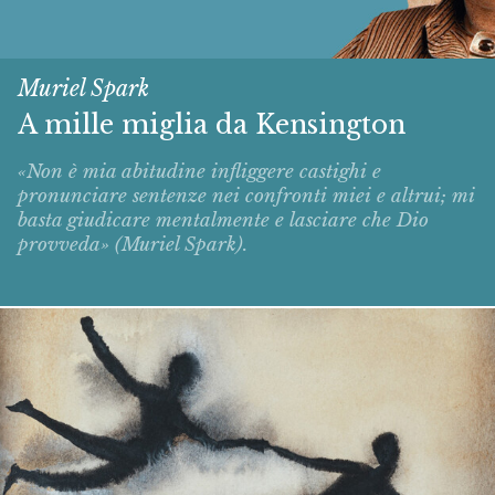
Muriel Spark
A mille miglia da Kensington
«Non è mia abitudine infliggere castighi e
pronunciare sentenze nei confronti miei e altrui; mi
basta giudicare mentalmente e lasciare che Dio
provveda» (Muriel Spark).