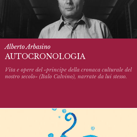
Alberto Arbasino
AUTOCRONOLOGIA
Vita e opere del «principe della cronaca culturale del
nostro secolo» (Italo Calvino),
narrate
da lui stesso.