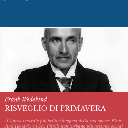
Frank Wedekind
RISVEGLIO DI PRIMAVERA
«L'opera teatrale più bella e longeva della sua epoca. Elvis,
Jimi Hendrix e i Sex Pistols non turbano più nessuno ormai