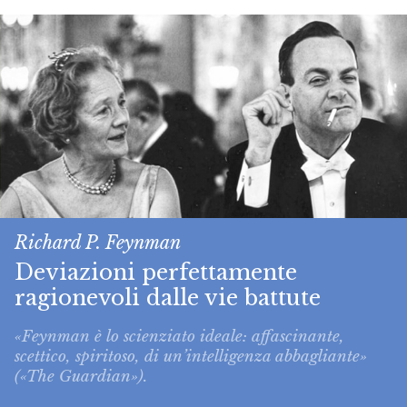
Richard P. Feynman
Deviazioni perfettamente
ragionevoli dalle vie battute
«Feynman è lo scienziato ideale: affascinante,
scettico, spiritoso, di un’intelligenza abbagliante»
(«The Guardian»).