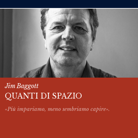
Jim Baggott
QUANTI DI SPAZIO
«Più impariamo, meno sembriamo capire».