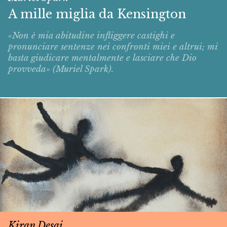
A mille miglia da Kensington
«Non è mia abitudine infliggere castighi e
pronunciare sentenze nei confronti miei e altrui; mi
basta giudicare mentalmente e lasciare che Dio
provveda» (Muriel Spark).
Kiran Desai