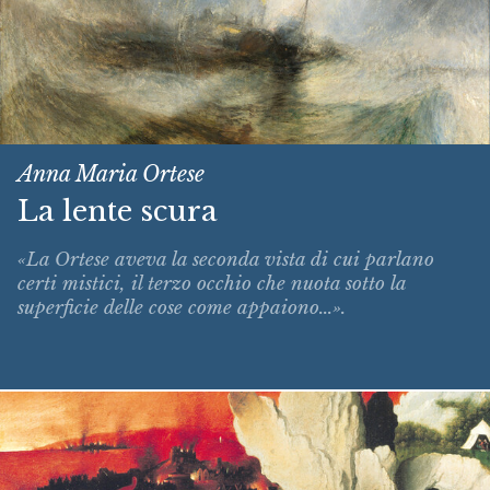
Anna Maria Ortese
La lente scura
«La Ortese aveva la seconda vista di cui parlano
certi mistici, il terzo occhio che nuota sotto la
superficie delle cose come appaiono...».