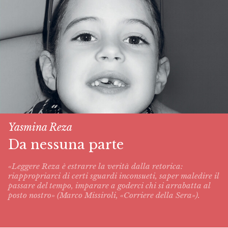
Yasmina Reza
Da nessuna parte
«Leggere Reza è estrarre la verità dalla retorica:
riappropriarci di certi sguardi inconsueti, saper maledire il
passare del tempo, imparare a goderci chi si arrabatta al
posto nostro» (Marco Missiroli, «Corriere della Sera»).