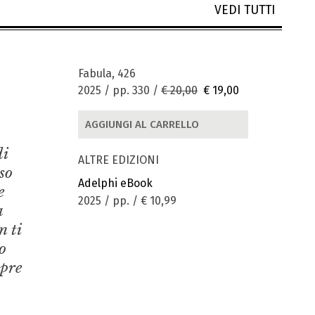
VEDI TUTTI
Fabula, 426
2025 / pp. 330 /
€ 20,00
€ 19,00
AGGIUNGI AL CARRELLO
di
ALTRE EDIZIONI
so
Adelphi eBook
e
2025 / pp. /
€ 10,99
a
n ti
o
mpre