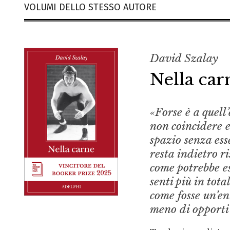
VOLUMI DELLO STESSO AUTORE
David Szalay
Nella car
«Forse è a quell
non coincidere e
spazio senza ess
resta indietro r
come potrebbe es
senti più in tot
come fosse un’en
meno di opporti 