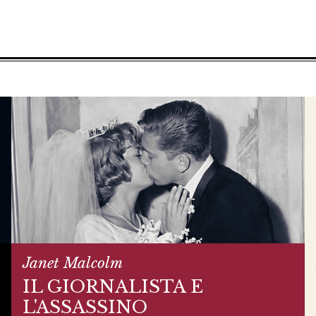
Janet Malcolm
IL GIORNALISTA E
L'ASSASSINO