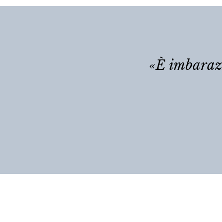
«È imbarazz