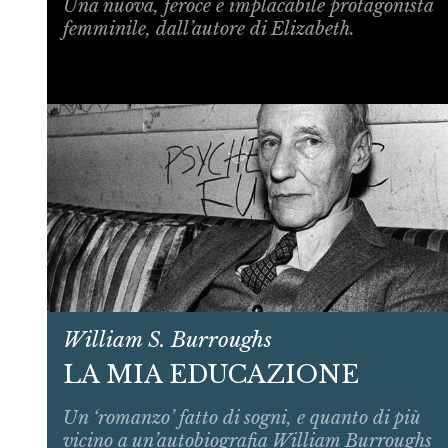
Una nuova, feroce e implacabile protagonista
femminile, dall’autore di Elizabeth.
William S. Burroughs
LA MIA EDUCAZIONE
Un ‘romanzo’ fatto di sogni, e quanto di più
vicino a un’autobiografia William Burroughs