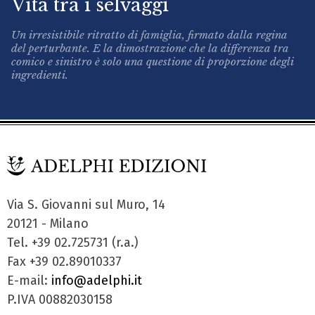
Vita tra i selvaggi
Un irresistibile ritratto di famiglia, firmato dalla regina
del perturbante. E la dimostrazione che la differenza tra
comico e sinistro è solo una questione di proporzione degli
ingredienti.
Via S. Giovanni sul Muro, 14
20121 - Milano
Tel. +39 02.725731 (r.a.)
Fax +39 02.89010337
E-mail:
info@adelphi.it
P.IVA 00882030158