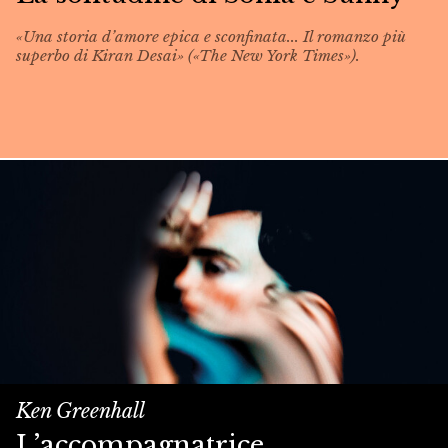
«Una storia d’amore epica e sconfinata... Il romanzo più
superbo di Kiran Desai» («The New York Times»).
Ken Greenhall
L’accompagnatrice