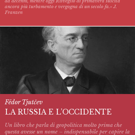
da decenni, mentre oggi
Risveglio di primavera
suscita
ancora più turbamento e vergogna di un secolo fa.» J.
Franzen
Fëdor Tjutčev
LA RUSSIA E L’OCCIDENTE
Un libro che parla di geopolitica molto prima che
questa avesse un nome – indispensabile per capire la