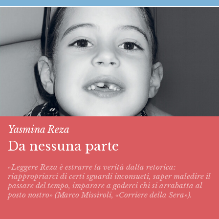
Yasmina Reza
Da nessuna parte
«Leggere Reza è estrarre la verità dalla retorica:
riappropriarci di certi sguardi inconsueti, saper maledire il
passare del tempo, imparare a goderci chi si arrabatta al
posto nostro» (Marco Missiroli, «Corriere della Sera»).