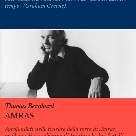
tempo» (Graham Greene).
Thomas Bernhard
AMRAS
Sprofondati nelle tenebre della torre di Amras,
emblema di un sobborgo di Innsbruck, due fratelli