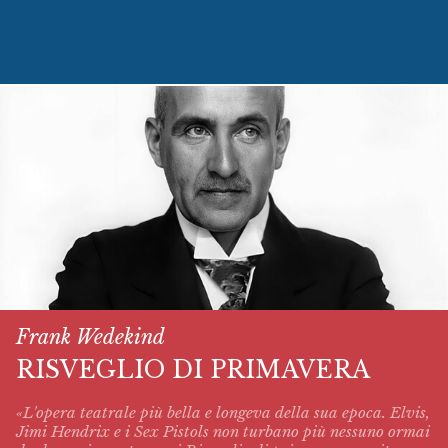
Frank Wedekind
RISVEGLIO DI PRIMAVERA
«L'opera teatrale più bella e longeva della sua epoca. Elvis,
Jimi Hendrix e i Sex Pistols non turbano più nessuno ormai