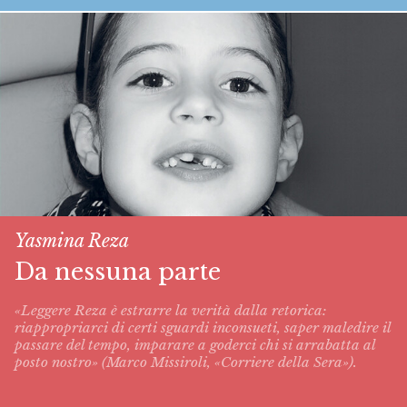
Yasmina Reza
Da nessuna parte
«Leggere Reza è estrarre la verità dalla retorica:
riappropriarci di certi sguardi inconsueti, saper maledire il
passare del tempo, imparare a goderci chi si arrabatta al
posto nostro» (Marco Missiroli, «Corriere della Sera»).