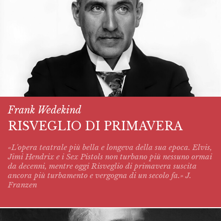
Frank Wedekind
RISVEGLIO DI PRIMAVERA
«L'opera teatrale più bella e longeva della sua epoca. Elvis,
Jimi Hendrix e i Sex Pistols non turbano più nessuno ormai
da decenni, mentre oggi
Risveglio di primavera
suscita
ancora più turbamento e vergogna di un secolo fa.» J.
Franzen