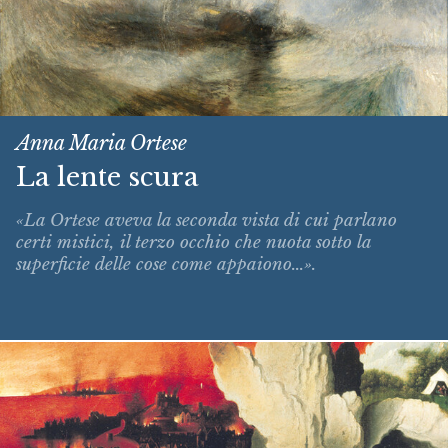
Anna Maria Ortese
La lente scura
«La Ortese aveva la seconda vista di cui parlano
certi mistici, il terzo occhio che nuota sotto la
superficie delle cose come appaiono...».