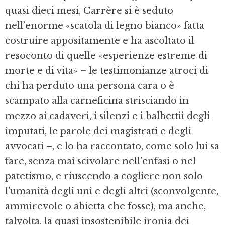
quasi dieci mesi, Carrère si è se­duto
nell’enorme «scatola di legno bian­co» fatta
costruire appositamente e ha a­scoltato il
resoconto di quelle «esperienze estreme di
morte e di vita» – le testimo­nianze atroci di
chi ha perduto una perso­na cara o è
scampato alla carneficina stri­sciando in
mezzo ai cadaveri, i silenzi e i balbettii degli
imputati, le parole dei ma­gistrati e degli
avvocati –, e lo ha racconta­to, come solo lui sa
fare, senza mai scivola­re nell’enfasi o nel
patetismo, e riuscendo a cogliere non solo
l’umanità degli uni e degli altri (sconvolgente,
ammirevole o a­bietta che fosse), ma anche,
talvolta, la qua­si insostenibile ironia dei