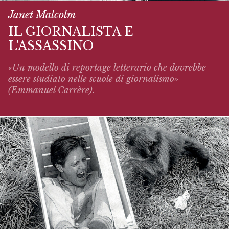
Janet Malcolm
IL GIORNALISTA E
L'ASSASSINO
«Un modello di reportage letterario che dovrebbe
essere studiato nelle scuole di giornalismo»
(Emmanuel Carrère).