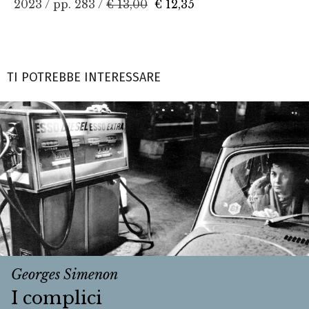
2023 / pp. 283 /
€ 13,00
€ 12,35
TI POTREBBE INTERESSARE
Georges Simenon
I complici