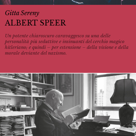
Gitta Sereny
ALBERT SPEER
Un potente chiaroscuro caravaggesco su una delle
personalità più seduttive e insinuanti del cerchio magico
hitleriano; e quindi – per estensione – della visione e della
morale deviante del nazismo.