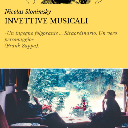
Nicolas Slonimsky
INVETTIVE MUSICALI
«Un ingegno folgorante ... Straordinario. Un vero
personaggio»
(Frank Zappa).