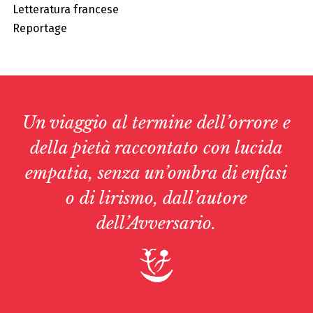
Letteratura francese
Reportage
Un viaggio al termine dell’orrore e
della pietà raccontato con lucida
empatia, senza un’ombra di enfasi
o di lirismo, dall’autore
dell’
Avversario
.