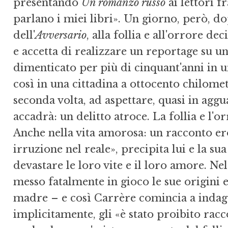
presentando
Un romanzo russo
ai lettori fr
parlano i miei libri». Un giorno, però, d
dell'
Avversario
, alla follia e all'orrore 
e accetta di realizzare un reportage su u
dimenticato per più di cinquant'anni in 
così in una cittadina a ottocento chilome
seconda volta, ad aspettare, quasi in agg
accadrà: un delitto atroce. La follia e l
Anche nella vita amorosa: un racconto ero
irruzione nel reale», precipita lui e la s
devastare le loro vite e il loro amore. Nel
messo fatalmente in gioco le sue origini e
madre – e così Carrère comincia a indag
implicitamente, gli «è stato proibito rac