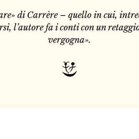
re» di Carrère – quello in cui, intrec
si, l’autore fa i conti con un retaggi
vergogna».