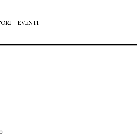
TORI
EVENTI
io