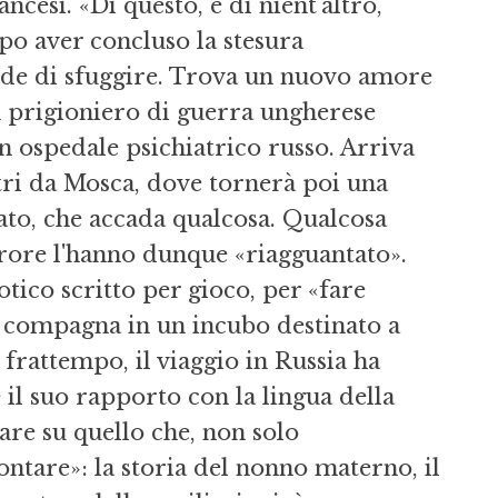
ancesi. «Di questo, e di nient'altro,
opo aver concluso la stesura
decide di sfuggire. Trova un nuovo amore
n prigioniero di guerra ungherese
un ospedale psichiatrico russo. Arriva
tri da Mosca, dove tornerà poi una
uato, che accada qualcosa. Qualcosa
'orrore l'hanno dunque «riagguantato».
tico scritto per gioco, per «fare
ua compagna in un incubo destinato a
 frattempo, il viaggio in Russia ha
 il suo rapporto con la lingua della
are su quello che, non solo
contare»: la storia del nonno materno, il