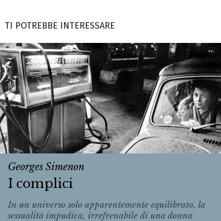
TI POTREBBE INTERESSARE
Georges Simenon
I complici
In un universo solo apparentemente equilibrato, la
sessualità impudica, irrefrenabile di una donna