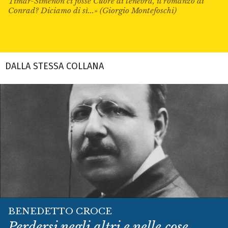
Timar-Simenon ci fosse Cuore di tenebra, il romanzo di
Conrad? Diciamo di sì...» (Giorgio Montefoschi)
DALLA STESSA COLLANA
BENEDETTO CROCE
Perdersi negli altri e nelle cose