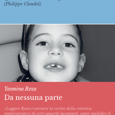
(Philippe Claudel).
Yasmina Reza
Da nessuna parte
«Leggere Reza è estrarre la verità dalla retorica:
riappropriarci di certi sguardi inconsueti, saper maledire il