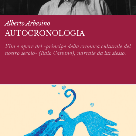
Alberto Arbasino
AUTOCRONOLOGIA
Vita e opere del «principe della cronaca culturale del
nostro secolo» (Italo Calvino),
narrate
da lui stesso.