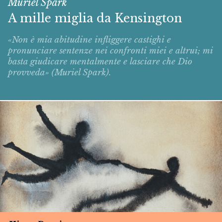
Muriel Spark
A mille miglia da Kensington
«Non è mia abitudine infliggere castighi e
pronunciare sentenze nei confronti miei e altrui; mi
basta giudicare mentalmente e lasciare che Dio
provveda» (Muriel Spark).