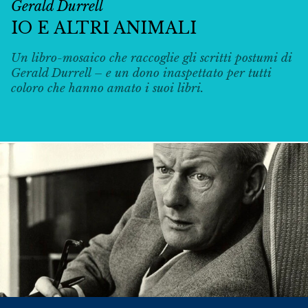
Gerald Durrell
IO E ALTRI ANIMALI
Un libro-mosaico che raccoglie gli scritti postumi di
Gerald Durrell – e un dono inaspettato per tutti
coloro che hanno amato i suoi libri.