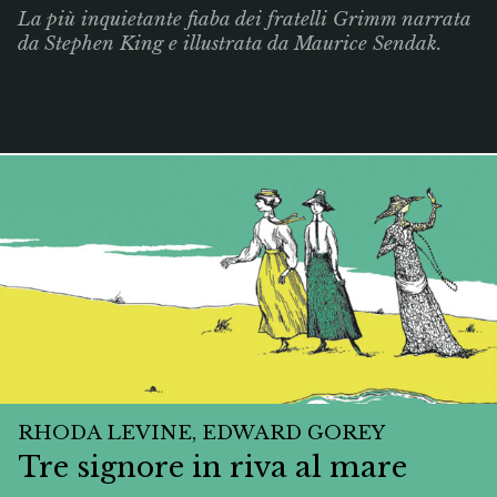
La più inquietante fiaba dei fratelli Grimm narrata
da Stephen King e illustrata da Maurice Sendak.
RHODA LEVINE, EDWARD GOREY
Tre signore in riva al mare