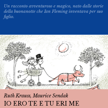
Un racconto avventuroso e magico, nato dalle storie
della buonanotte che Ian Fleming inventava per suo
figlio.
Ruth Krauss, Maurice Sendak
IO ERO TE E TU ERI ME