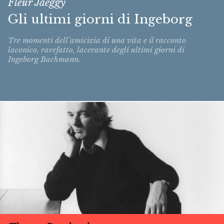
Fleur Jaeggy
Gli ultimi giorni di Ingeborg
Tre momenti dell’amicizia di una vita e il racconto
laconico, rarefatto, lacerante degli ultimi giorni di
Ingeborg Bachmann.