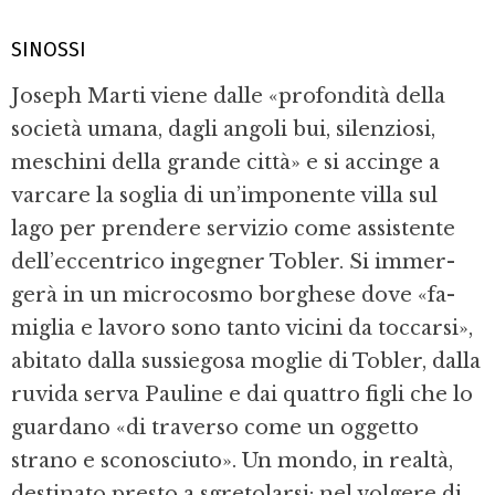
SINOSSI
Joseph Marti viene dalle «profondità della
società umana, dagli angoli bui, silenziosi,
meschini della grande città» e si accinge a
varcare la soglia di un’imponente villa sul
lago per prendere servizio come assistente
dell’eccentrico ingegner Tobler. Si immer­
gerà in un microcosmo borghese dove «fa­
miglia e lavoro sono tanto vicini da toccar­si»,
abitato dalla sussiegosa moglie di To­bler, dalla
ruvida serva Pauline e dai quat­tro figli che lo
guardano «di traverso come un oggetto
strano e sconosciuto». Un mon­do, in realtà,
destinato presto a sgretolarsi: nel volgere di