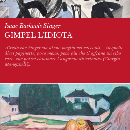
Isaac Bashevis Singer
GIMPEL L’IDIOTA
«Credo che Singer sia al suo meglio nei racconti ... in quelle
dieci paginette, poco meno, poco più che ti offrono un cibo
raro, che potrei chiamare l’angoscia divertente» (Giorgio
Manganelli).