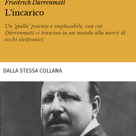
Friedrich Dürrenmatt
L'incarico
Un ‘giallo’ potente e implacabile, con cui
Dürrenmatt ci trascina in un mondo alla mercé di
occhi elettronici.
DALLA STESSA COLLANA