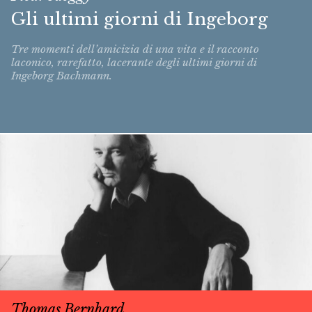
Gli ultimi giorni di Ingeborg
Tre momenti dell’amicizia di una vita e il racconto
laconico, rarefatto, lacerante degli ultimi giorni di
Ingeborg Bachmann.
Thomas Bernhard