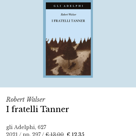
Robert Walser
I fratelli Tanner
gli Adelphi, 627
2021 / pp. 297 /
€ 13,00
€ 12,35