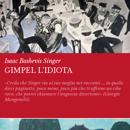
Isaac Bashevis Singer
GIMPEL L’IDIOTA
«Credo che Singer sia al suo meglio nei racconti ... in quelle
dieci paginette, poco meno, poco più che ti offrono un cibo
raro, che potrei chiamare l’angoscia divertente» (Giorgio
Manganelli).