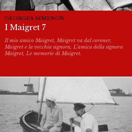
GEORGES SIMENON
I Maigret 7
Il mio amico Maigret, Maigret va dal coroner,
Maigret e la vecchia signora, L’amica della signora
Maigret, Le memorie di Maigret.