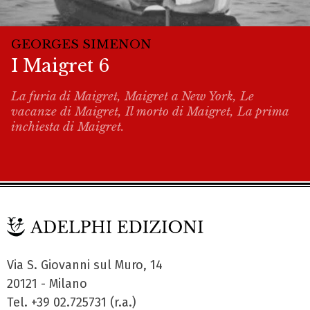
GEORGES SIMENON
I Maigret 6
La furia di Maigret, Maigret a New York, Le
vacanze di Maigret, Il morto di Maigret, La prima
inchiesta di Maigret.
Via S. Giovanni sul Muro, 14
20121 - Milano
Tel. +39 02.725731 (r.a.)