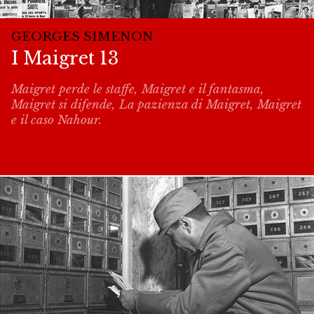
GEORGES SIMENON
I Maigret 13
Maigret perde le staffe, Maigret e il fantasma,
Maigret si difende, La pazienza di Maigret, Maigret
e il caso Nahour.