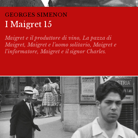
GEORGES SIMENON
I Maigret 15
Maigret e il produttore di vino, La pazza di
Maigret, Maigret e l’uomo solitario, Maigret e
l’informatore, Maigret e il signor Charles.