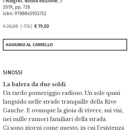
I Maigret. Nuova edizione
, 3
2019, pp. 726
isbn: 9788845933752
€ 20,00
(-5%)
€ 19,00
AGGIUNGI AL CARRELLO
SINOSSI
La balera da due soldi
Un tardo pomeriggio radioso. Un sole quasi
languido nelle strade tran­quil­le della Rive
Gauche. E ovunque la gioia di vivere, sui visi,
nei mille ru­mo­ri familiari della strada.
Ci sono giorni come questo, in cui l'esistenza