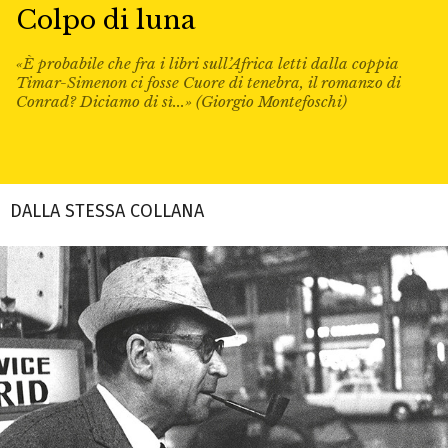
Colpo di luna
«È probabile che fra i libri sull’Africa letti dalla coppia
Timar-Simenon ci fosse Cuore di tenebra, il romanzo di
Conrad? Diciamo di sì...» (Giorgio Montefoschi)
DALLA STESSA COLLANA