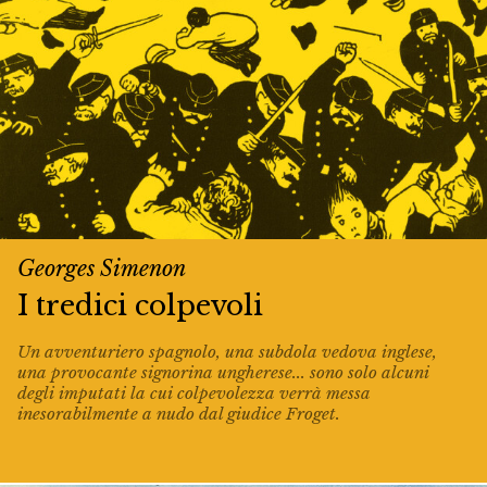
Georges Simenon
I tredici colpevoli
Un avventuriero spagnolo, una subdola vedova inglese,
una provocante signorina ungherese... sono solo alcuni
degli imputati la cui colpevolezza verrà messa
inesorabilmente a nudo dal giudice Froget.