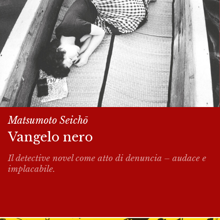
Matsumoto Seich
ō
Vangelo nero
Il detective novel come atto di denuncia – audace e
implacabile.