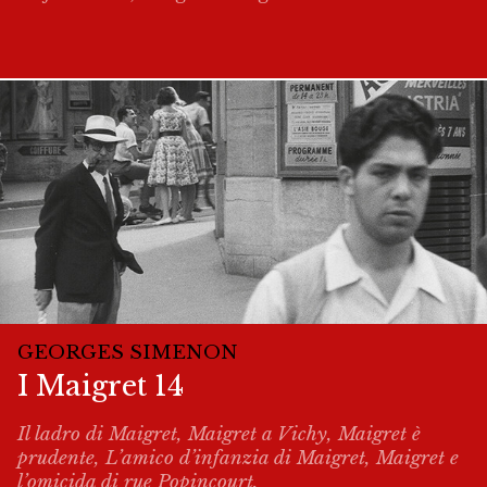
GEORGES SIMENON
I Maigret 14
Il ladro di Maigret, Maigret a Vichy, Maigret è
prudente, L’amico d’infanzia di Maigret, Maigret e
l’omicida di rue Popincourt.