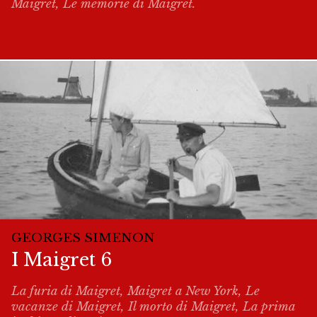
Maigret, Le memorie di Maigret.
GEORGES SIMENON
I Maigret 6
La furia di Maigret, Maigret a New York, Le
vacanze di Maigret, Il morto di Maigret, La prima