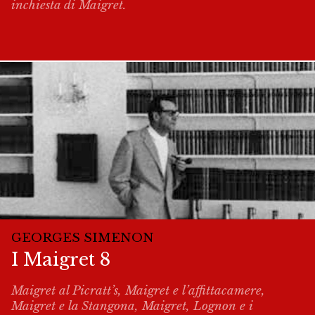
inchiesta di Maigret.
GEORGES SIMENON
I Maigret 8
Maigret al Picratt’s, Maigret e l’affittacamere,
Maigret e la Stangona, Maigret, Lognon e i