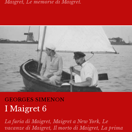
Maigret, Le memorie di Maigret.
GEORGES SIMENON
I Maigret 6
La furia di Maigret, Maigret a New York, Le
vacanze di Maigret, Il morto di Maigret, La prima