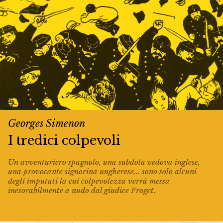
Georges Simenon
I tredici colpevoli
Un avventuriero spagnolo, una subdola vedova inglese,
una provocante signorina ungherese... sono solo alcuni
degli imputati la cui colpevolezza verrà messa
inesorabilmente a nudo dal giudice Froget.