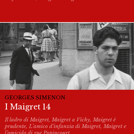
GEORGES SIMENON
I Maigret 14
Il ladro di Maigret, Maigret a Vichy, Maigret è
prudente, L’amico d’infanzia di Maigret, Maigret e
l’omicida di rue Popincourt.