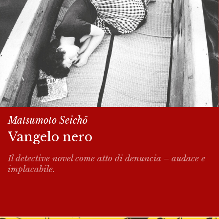
Matsumoto Seich
ō
Vangelo nero
Il detective novel come atto di denuncia – audace e
implacabile.