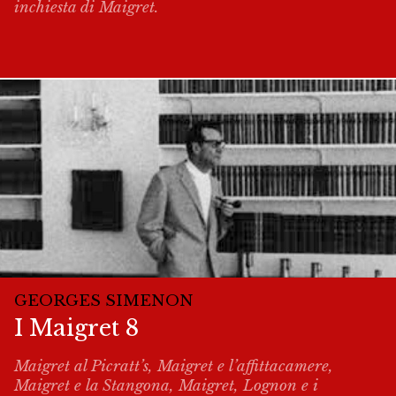
inchiesta di Maigret.
GEORGES SIMENON
I Maigret 8
Maigret al Picratt’s, Maigret e l’affittacamere,
Maigret e la Stangona, Maigret, Lognon e i