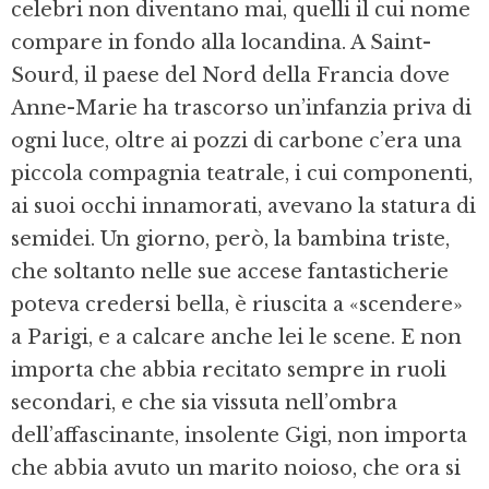
celebri non diven­tano mai, quelli il cui nome
compare in fondo alla locandina. A Saint­
Sourd, il paese del Nord della Francia dove
Anne-­Marie ha trascorso un’infanzia priva di
ogni luce, oltre ai pozzi di carbone c’era una
piccola compagnia teatrale, i cui componenti,
ai suoi occhi innamorati, avevano la statura di
se­midei. Un giorno, però, la bambina triste,
che sol­tanto nelle sue accese fantasticherie
poteva creder­si bella, è riuscita a «scendere»
a Parigi, e a calcare anche lei le scene. E non
importa che abbia recita­to sempre in ruoli
secondari, e che sia vissuta nel­l’ombra
dell’affascinante, insolente Gigi, non importa
che abbia avuto un marito noioso, che ora si