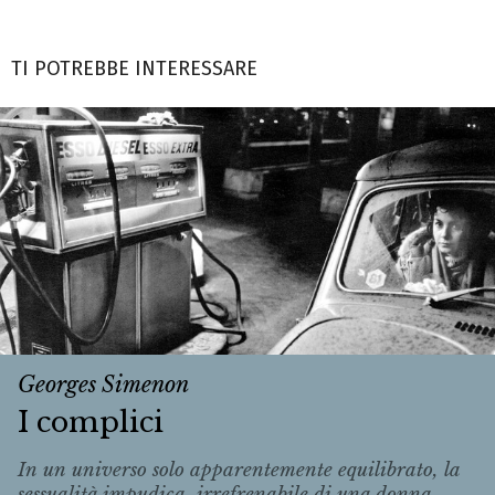
TI POTREBBE INTERESSARE
Georges Simenon
I complici
In un universo solo apparentemente equilibrato, la
sessualità impudica, irrefrenabile di una donna