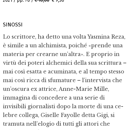
2021 / pp. 70 /
€ 10,00
€ 9,50
SINOSSI
Lo scrittore, ha detto una volta Yasmina Reza,
è si­mile a un alchimista, poiché «prende una
materia per crearne un’altra». E proprio in
virtù dei poteri alchemici della sua scrittura –
mai così esatta e a­cuminata, e al tempo stesso
mai così ricca di sfu­mature – l’intervista che
un’oscura ex attrice, An­ne­-Marie Mille,
immagina di concedere a una se­rie di
invisibili giornalisti dopo la morte di una ce­
lebre collega, Giselle Fayolle detta Gigi, si
tramuta nell’elogio di tutti gli attori che