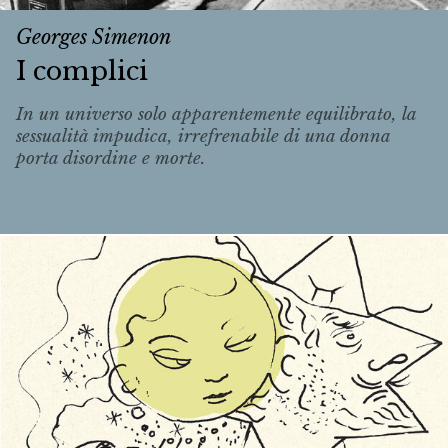
Georges Simenon
I complici
In un universo solo apparentemente equilibrato, la
sessualità impudica, irrefrenabile di una donna
porta disordine e morte.