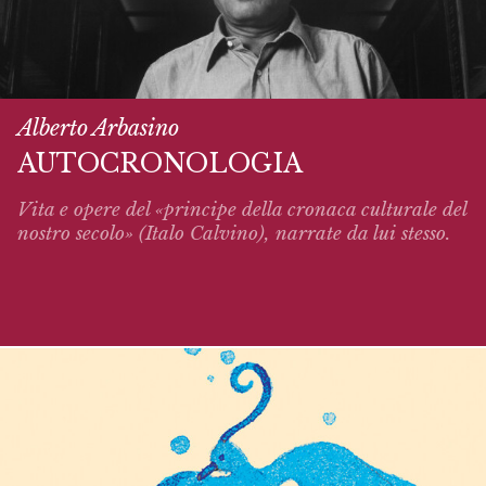
Alberto Arbasino
AUTOCRONOLOGIA
Vita e opere del «principe della cronaca culturale del
nostro secolo» (Italo Calvino),
narrate
da lui stesso.