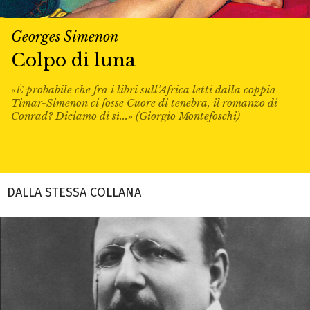
Georges Simenon
Colpo di luna
«È probabile che fra i libri sull’Africa letti dalla coppia
Timar-Simenon ci fosse Cuore di tenebra, il romanzo di
Conrad? Diciamo di sì...» (Giorgio Montefoschi)
DALLA STESSA COLLANA