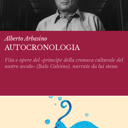
Alberto Arbasino
AUTOCRONOLOGIA
Vita e opere del «principe della cronaca culturale del
nostro secolo» (Italo Calvino),
narrate
da lui stesso.