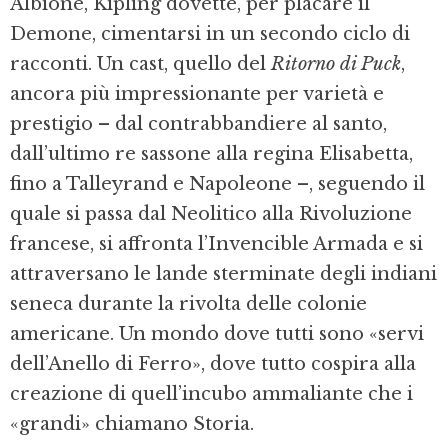
Albione, Kipling dovette, per placare il
Demone, cimentarsi in un secondo ciclo di
racconti. Un cast, quello del
Ritorno di Puck
,
ancora più impres­sionante per varietà e
prestigio – dal contrabbandie­re al santo,
dall’ultimo re sassone alla regina Elisa­betta,
fino a Talleyrand e Napoleone –, seguendo il
quale si passa dal Neolitico alla Rivoluzione
francese, si affronta l’Invencible Armada e si
attraversano le lande sterminate degli indiani
seneca durante la rivol­ta delle colonie
americane. Un mondo dove tutti so­no «servi
dell’Anello di Ferro», dove tutto cospira alla
creazione di quell’incubo ammaliante che i
«gran­di» chiamano Storia.