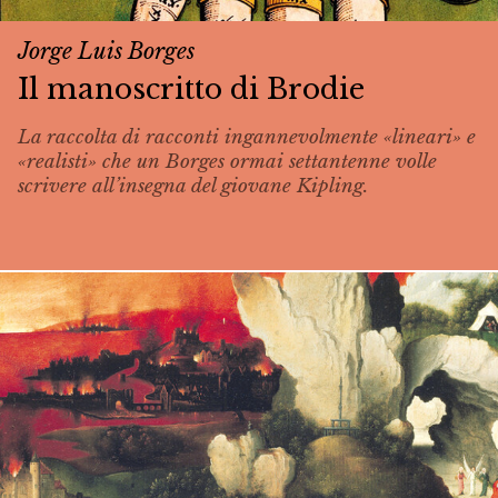
Jorge Luis Borges
Il manoscritto di Brodie
La raccolta di racconti ingannevolmente «lineari» e
«realisti» che un Borges ormai settantenne volle
scrivere all’insegna del giovane Kipling.