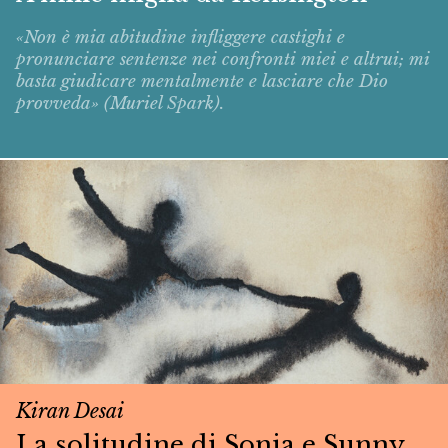
«Non è mia abitudine infliggere castighi e
pronunciare sentenze nei confronti miei e altrui; mi
basta giudicare mentalmente e lasciare che Dio
provveda» (Muriel Spark).
Kiran Desai
La solitudine di Sonia e Sunny