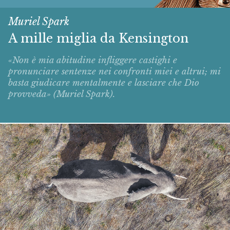
Muriel Spark
A mille miglia da Kensington
«Non è mia abitudine infliggere castighi e
pronunciare sentenze nei confronti miei e altrui; mi
basta giudicare mentalmente e lasciare che Dio
provveda» (Muriel Spark).