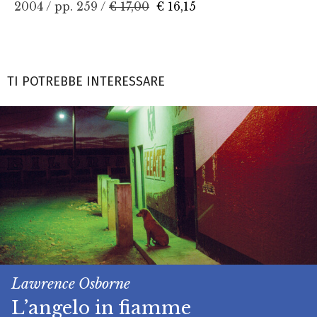
2004 / pp. 259 /
€ 17,00
€ 16,15
TI POTREBBE INTERESSARE
Lawrence Osborne
L’angelo in fiamme