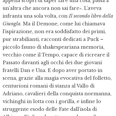
appena sco­pri di saper fare una cosa, passa a
un’altra che ancora non sai fare». L’aveva
infranta una sola volta, con
Il secondo libro della
Giungla
. Ma il Demone, come lui chiamava
l’ispirazione, non era soddisfatto dei primi,
pur strabilianti, racconti dedicati a Puck –
piccolo fauno di shakespeariana memoria,
vecchio come il Tempo, capace di ricreare il
Passato davanti agli oc­chi dei due giovani
fratelli Dan e Una. E dopo aver portato in
scena, grazie alla magia evocativa del fol­letto,
centurioni romani di stanza al Vallo di
Adriano, cavalieri della conquista normanna,
vichinghi in lot­ta con i gorilla, e infine lo
struggente esodo delle Fate dall’isola di