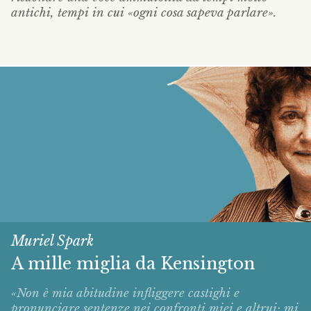
antichi, tempi in cui «ogni cosa sapeva parlare».
Muriel Spark
A mille miglia da Kensington
«Non è mia abitudine infliggere castighi e
pronunciare sentenze nei confronti miei e altrui; mi