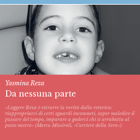
Yasmina Reza
Da nessuna parte
«Leggere Reza è estrarre la verità dalla retorica:
riappropriarci di certi sguardi inconsueti, saper maledire il
passare del tempo, imparare a goderci chi si arrabatta al
posto nostro» (Marco Missiroli, «Corriere della Sera»).