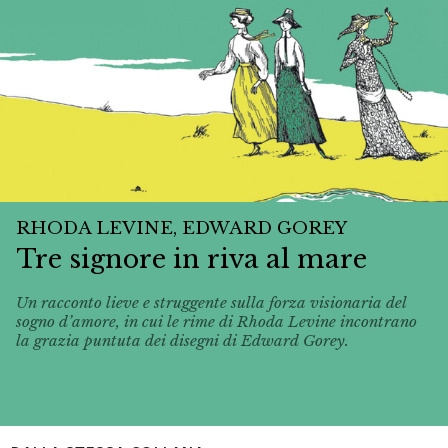
RHODA LEVINE, EDWARD GOREY
Tre signore in riva al mare
Un racconto lieve e struggente sulla forza visionaria del
sogno d’amore, in cui le rime di Rhoda Levine incontrano
la grazia puntuta dei disegni di Edward Gorey.