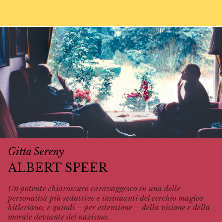
Gitta Sereny
ALBERT SPEER
Un potente chiaroscuro caravaggesco su una delle
personalità più seduttive e insinuanti del cerchio magico
hitleriano; e quindi – per estensione – della visione e della
morale deviante del nazismo.