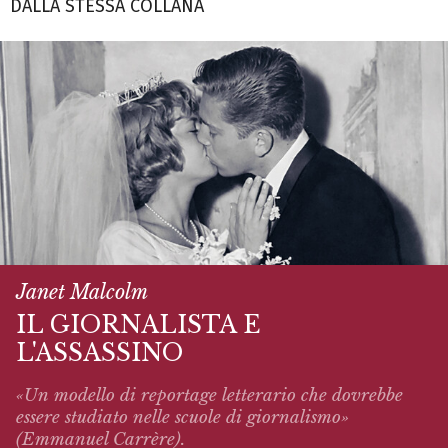
DALLA STESSA COLLANA
Janet Malcolm
IL GIORNALISTA E
L'ASSASSINO
«Un modello di reportage letterario che dovrebbe
essere studiato nelle scuole di giornalismo»
(Emmanuel Carrère).