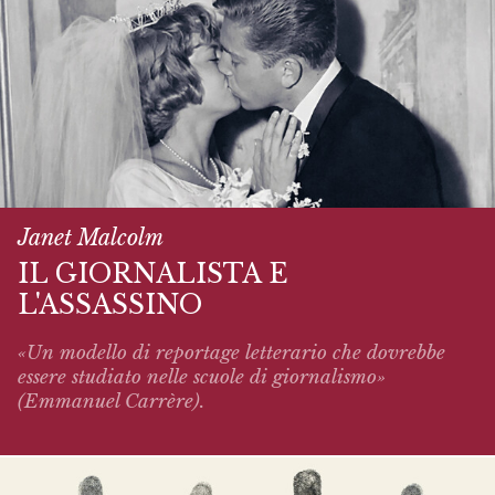
Janet Malcolm
IL GIORNALISTA E
L'ASSASSINO
«Un modello di reportage letterario che dovrebbe
essere studiato nelle scuole di giornalismo»
(Emmanuel Carrère).