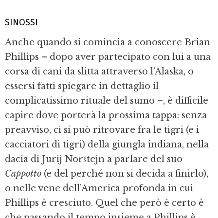
SINOSSI
Anche quando si comincia a conoscere Brian
Phillips – dopo aver partecipato con lui a una
corsa di cani da slitta attraverso l’Alaska, o
essersi fatti spiegare in dettaglio il
complicatissimo rituale del sumo –, è dif­ficile
capire dove porterà la prossima tap­pa: senza
preavviso, ci si può ritrovare fra le tigri (e i
cacciatori di tigri) della giungla indiana, nella
dacia di Jurij Norštejn a par­lare del suo
Cappotto
(e del perché non si decida a finirlo),
o nelle vene dell’America profonda in cui
Phillips è cresciuto. Quel che però è certo è
che passando il tempo insieme a Phillips è