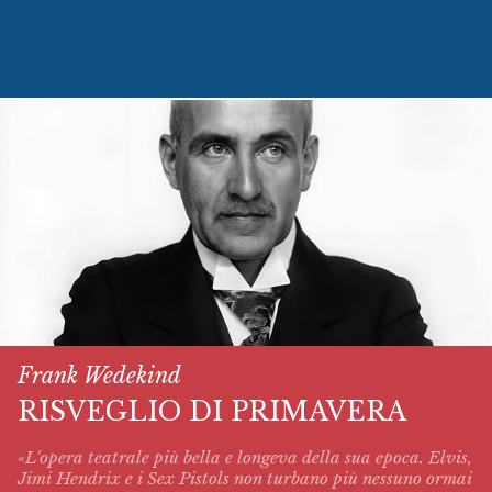
Frank Wedekind
RISVEGLIO DI PRIMAVERA
«L'opera teatrale più bella e longeva della sua epoca. Elvis,
Jimi Hendrix e i Sex Pistols non turbano più nessuno ormai