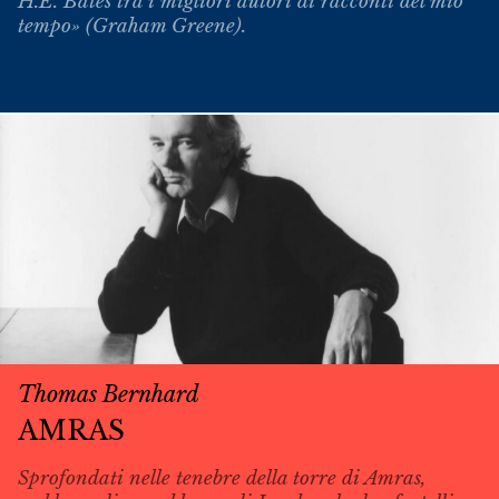
H.E. Bates tra i migliori autori di racconti del mio
tempo» (Graham Greene).
Thomas Bernhard
AMRAS
Sprofondati nelle tenebre della torre di Amras,