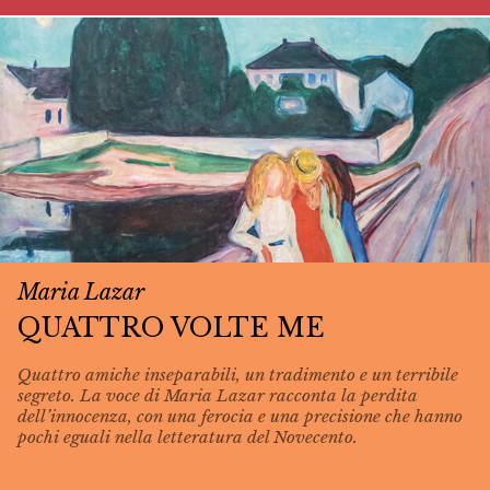
Maria Lazar
QUATTRO VOLTE ME
Quattro amiche inseparabili, un tradimento e un terribile
segreto. La voce di Maria Lazar racconta la perdita
dell’innocenza, con una ferocia e una precisione che hanno
pochi eguali nella letteratura del Novecento.