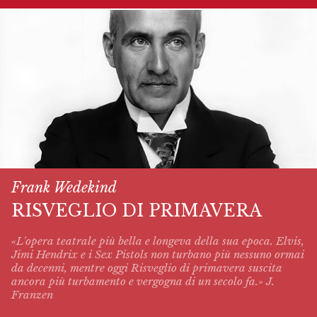
Frank Wedekind
RISVEGLIO DI PRIMAVERA
«L'opera teatrale più bella e longeva della sua epoca. Elvis,
Jimi Hendrix e i Sex Pistols non turbano più nessuno ormai
da decenni, mentre oggi
Risveglio di primavera
suscita
ancora più turbamento e vergogna di un secolo fa.» J.
Franzen