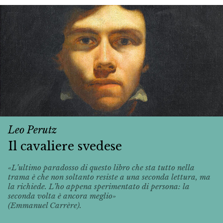
Leo Perutz
Il cavaliere svedese
«L’ultimo paradosso di questo libro che sta tutto nella
trama è che non soltanto resiste a una seconda lettura, ma
la richiede. L’ho appena sperimentato di persona: la
seconda volta è ancora meglio»
(Emmanuel Carrère).