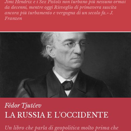
Jimi Hendrix e i Sex Pistols non turbano più nessuno ormai
da decenni, mentre oggi
Risveglio di primavera
suscita
ancora più turbamento e vergogna di un secolo fa.» J.
Franzen
Fëdor Tjutčev
LA RUSSIA E L’OCCIDENTE
Un libro che parla di geopolitica molto prima che