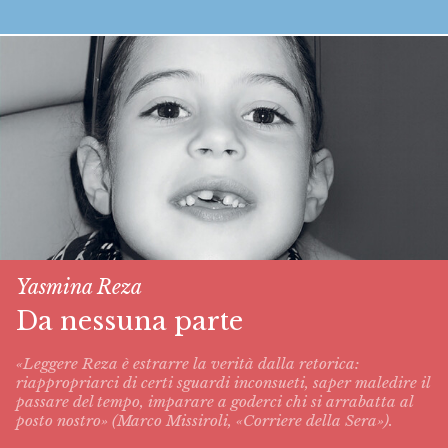
Yasmina Reza
Da nessuna parte
«Leggere Reza è estrarre la verità dalla retorica:
riappropriarci di certi sguardi inconsueti, saper maledire il
passare del tempo, imparare a goderci chi si arrabatta al
posto nostro» (Marco Missiroli, «Corriere della Sera»).