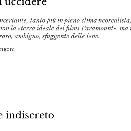
 uccidere
ertante, tanto più in pieno clima neorealista
on la «terra ideale dei films Para­mount», ma i
grato, ambi­guo, sfuggente delle iene.
ongoni
e indiscreto