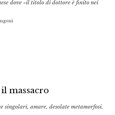
se dove «il titolo di dottore è finito nei
ongoni
e il massacro
ue singolari, amare, desolate metamorfosi.