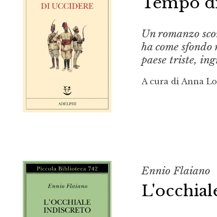
Tempo di
Un romanzo sconc
ha come sfondo n
paese triste, in
A cura di Anna L
Ennio Flaiano
L'occhial