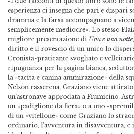
«I due racconti di questo libro sono le fac
esperienza ci insegna che pari e dispari s
dramma e la farsa accompagnano a vicen
semplicemente mediocre». Lo stesso Flaia
migliore presentazione di
Una e una notte
diritto e il rovescio di un unico Io disper
Cronista-praticante svogliato e velleitario
ripugnanza per la pagina bianca, sedutto
la «tacita e canina ammirazione» della sq
Nelson rasserena, Graziano viene attirato 
un’astronave approdata a Fiumicino. Ast
un «padiglione da fiera» o a uno «spremil
di un «vitellone» come Graziano lo strao
ordinario, l’avventura in disavventura, e 