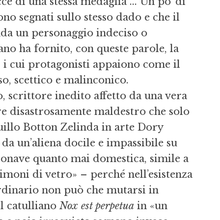
ce di una stessa medaglia ... Un po’ di
ono segnati sullo stesso dado e che il
da un personaggio indeciso o
no ha fornito, con queste parole, la
, i cui protagonisti appaiono come il
so, scettico e malinconico.
, scrittore inedito affetto da una vera
re disastrosamente maldestro che solo
uillo Botton Zelinda in arte Dory
da un’aliena docile e impassibile su
ronave quanto mai domestica, simile a
imoni di vetro» – perché nell’esistenza
rdinario non può che mutarsi in
il catulliano
Nox est perpetua
in «un