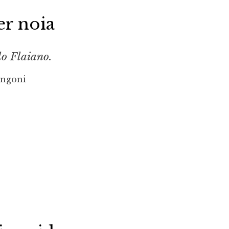
er noia
do Flaiano.
ongoni