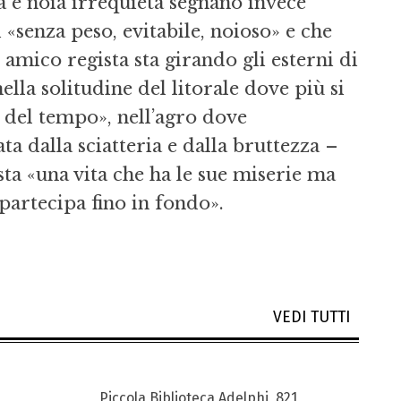
a e noia irrequieta segnano invece
«senza peso, evitabile, noioso» e che
mico regista sta girando gli esterni di
 nella solitudine del litorale dove più si
 del tempo», nell’agro dove
a dalla sciatteria e dalla bruttezza –
sta «una vita che ha le sue miserie ma
 partecipa fino in fondo».
VEDI TUTTI
Piccola Biblioteca Adelphi, 821